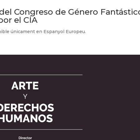
 del Congreso de Género Fantástic
or el CÍA
onible únicament en Espanyol Europeu.