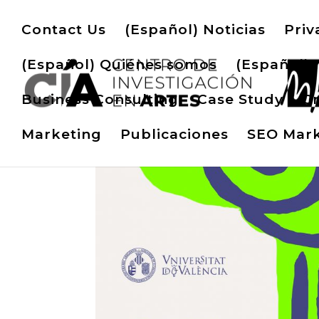
Contact Us
(Español) Noticias
Priv
(Español) Quiénes somos
(Español) 
Business Consulting
Case Study
Cr
Marketing
Publicaciones
SEO Mark