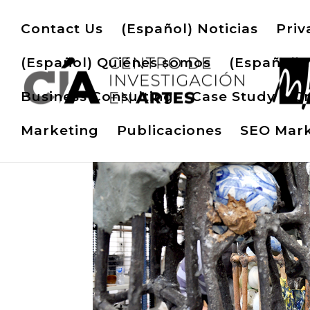
Contact Us
(Español) Noticias
Priv
(Español) Quiénes somos
(Español) 
Business Consulting
Case Study
Cr
Marketing
Publicaciones
SEO Mark