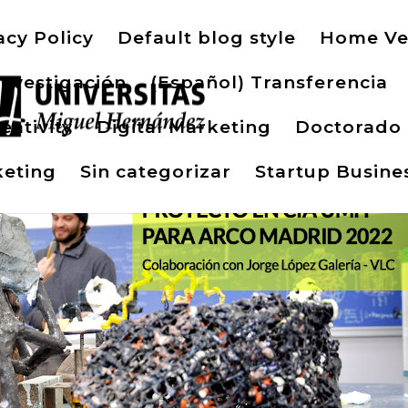
acy Policy
Default blog style
Home Ve
Investigación
(Español) Transferencia
eativity
Digital Marketing
Doctorado
eting
Sin categorizar
Startup Busine